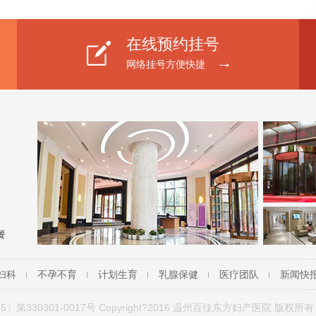
在线预约挂号
网络挂号方便快捷
餐
妇科
不孕不育
计划生育
乳腺保健
医疗团队
新闻快
5〕第330301-0017号 Copyright?2016 温州百佳东方妇产医院 版权所