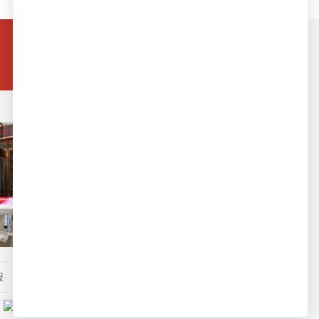
客服电话热线
0577-86795122
就诊指南
地址：浙江省温州市鹿城区车站大道79号
电话：0577-86795122
报
高端设备
健康商城
浙公网安备 33030402000483号
有