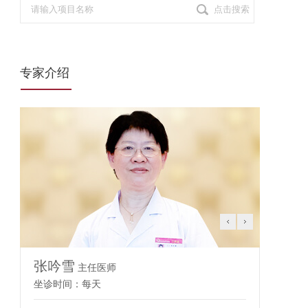
点击搜索
专家介绍
张吟雪
董陈
主任医师
坐诊时间：每天
坐诊时