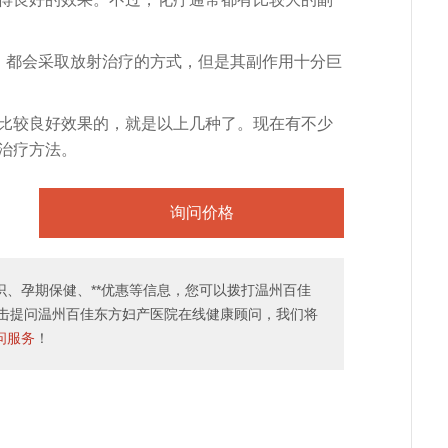
擅长：从事妇科生殖助孕工作二十余年，师从全
名老中医生殖专家程泾教···...
【详情】
都会采取放射治疗的方式，但是其副作用十分巨
详细介绍
预约挂号
较良好效果的，就是以上几种了。现在有不少
治疗方法。
询问价格
、孕期保健、**优惠等信息，您可以拨打温州百佳
击提问温州百佳东方妇产医院在线健康顾问，我们将
问服务
！