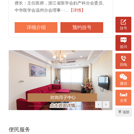
国
擅长：主任医师，浙江省医学会妇产科分会委员、
擅长：
中华医学会温州分会理事···...
【详情】
名老中医
详细介绍
预约挂号
挂号
提问
回电
微信
全景
顶部
便民服务