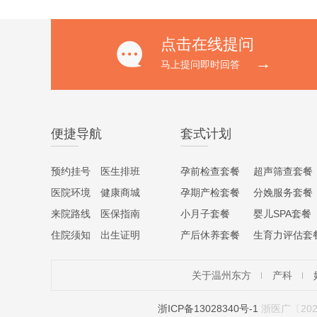
点击在线提问
马上提问即时回答
便捷导航
套式计划
预约挂号
医生排班
孕前检查套餐
超声筛查套餐
医院环境
健康商城
孕期产检套餐
分娩服务套餐
来院路线
医保指南
小月子套餐
婴儿SPA套餐
住院须知
出生证明
产后休养套餐
生育力评估套
关于温州东方
产科
浙ICP备13028340号-1
浙医广〔202